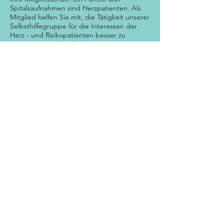
Spitalsaufnahmen sind Herzpatienten. Als
Mitglied helfen Sie mit, die Tätigkeit unserer
Selbsthilfegruppe für die Interessen der
Herz - und Risikopatienten besser zu
vertreten. Durch Teilnahme an unseren
Aktivitäten werden Sie Ihre Erkrankung
besser bewältigen lernen und damit eine
höhere Lebensqualität erreichen.
Kommen Sie zu uns - sprechen Sie mit uns !
Neue Mitglieder sind uns immer
willkommen !
Eine ähnlich rege Teilnahme wie im
vergangenen Jahr wäre für uns eine
Bestätigung unserer Bemühungen und
brächte für Sie sicher Wohlbefinden und ein
neues Lebensgefühl !
Der Mitgliedsbeitrag beträgt im
Jahr € 30.00!
Turnen, Wandern, Radfahren,