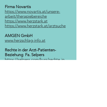
Firma Novartis
https://www.novartis.at/unsere-
arbeit/therapiebereiche
https://www.herzstark.at
https://www.herzstark.at/arztsuche
AMGEN GmbH
www.herzschlag-info.at
Rechte in der Arzt-Patienten-
Beziehung Fa. Selpers
https://selpers.com/kurs/rechte-in-
der-arzt-patienten-beziehung/
https://selpers.com/kurs/coronavirus-
und-chronische-erkrankungen/
https://selpers.com/live/seltene-
erkrankungen/
Apothekerkammer